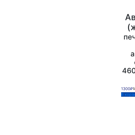
Ав
(
печ
а
460
1300₽
В корз