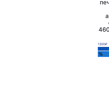
печ
а
460
1300₽
В корз