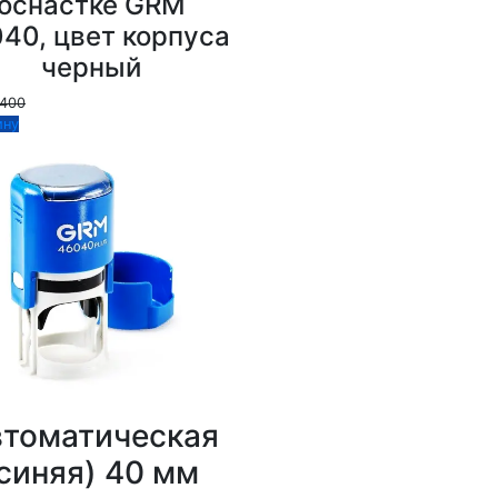
оснастке GRM
40, цвет корпуса
черный
1400
ину
томатическая
синяя) 40 мм