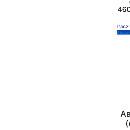
460
1300₽
В корз
Ав
(