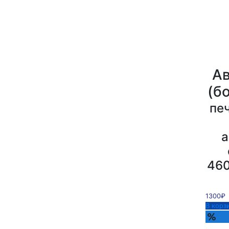
Ав
(б
печ
а
460
1300₽
В корз