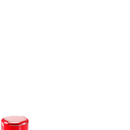
аза печати по оттиску нужно
тку, сложность и срочность з